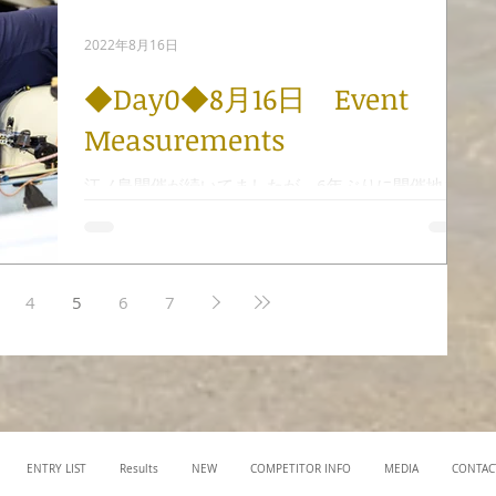
25都道府県から参加しています。...
2022年8月16日
◆Day0◆8月16日 Event
Measurements
江ノ島開催が続いてましたが、6年ぶりに開催地を
変え、佐賀県唐津市での開催となりました。 コロナ
禍で開催をしてくれた佐賀県セーリング連盟、関係
者の皆さま、ありがとうございます。 今大会のエン
トリー数は77艇となりました。 しかし、コロナの
4
5
6
7
影響で数艇は無念の不参加となってしまい...
ENTRY LIST
Results
NEW
COMPETITOR INFO
MEDIA
CONTAC