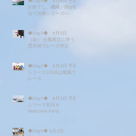
◆Day4◆ 9月6日 予選
が終了し、磯崎／関が首
位で決勝シリーズへ
◆Day3◆ 9月5日
（金） 台風接近に伴う
悪天候でレース中止
◆Day2◆ 9月4日 予選
シリーズ2日目は微風で1
レース
◆Day1◆ 9月3日 予選
シリーズ初日＆
Welcome Party
◆Day0◆ 9月2日