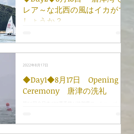
レア～な北西の風はイカがで
しょうか？
朝方までの豪雨が上がり、朝から晴天の一日。 唐津
城は別名「舞鶴城」の白壁が松林の緑に映えていま
す。 9:40にD旗を掲揚し、出艇しましたが、 風が弱
く10:33にAP＋H旗を掲揚しハーバーバックしまし
た。 昼過ぎにシーブリーズが入り始め13:05に再出
2022年8月17日
艇しました。...
◆Day1◆8月17日 Opening
Ceremony 唐津の洗礼
第51回全日本470選手権が佐賀県ヨットハーバー
（佐賀県唐津市）で始まりました。 今大会は、77
艇がエントリー、内女子チームは4艇、男女のMixチ
ームが18艇となっています。 各水域の予選を勝ち
抜いた選手が、北は北海道から、南は鹿児島県まで