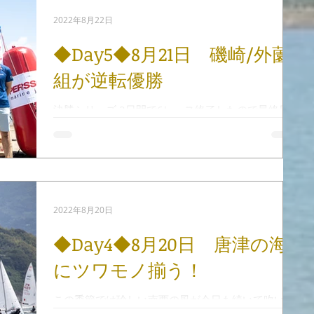
2022年8月22日
◆Day5◆8月21日 磯崎/外薗
組が逆転優勝
決勝シリーズ 2日間で6レース終了したので最終日
はメダルレースのみ行われました。 国内大会でメダ
ルレースがあるのはこの470級だけで、出場できる
のは決勝シリーズの上位10艇のみです。 レース海
面はハーバーの目の前の湾内です。 風は昨日までと
違い、夏の唐津湾の北風。...
2022年8月20日
◆Day4◆8月20日 唐津の海
にツワモノ揃う！
この季節では珍しい南西の風が今日も続いて吹い