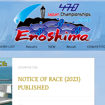
NTRY LIST
Results
NEW
Result
COMPETITO
2023年4月13日
NOTICE OF RACE (2023)
PUBLISHED
PERSSON 470 class Japan Championships 2023
の NOTICE OF RACE（レース公示）が公開されま