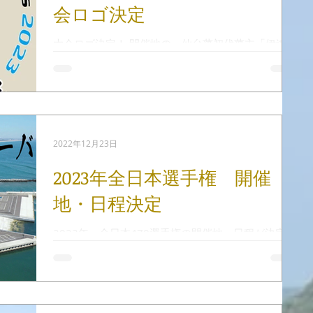
会ロゴ決定
大会ロゴ決定！ 開催地の 仙台藩初代藩主「伊達政
宗」をイメージにしたロゴが決定！ 横長バージョン
2022年12月23日
2023年全日本選手権 開催
地・日程決定
2023年 全日本470選手権の開催地・日程が決定致
しました。 開催地：宮城県名取市 閖上ヨットハー
バー 期 日：2023年9月6日～10日 初めての東北大
会になります。