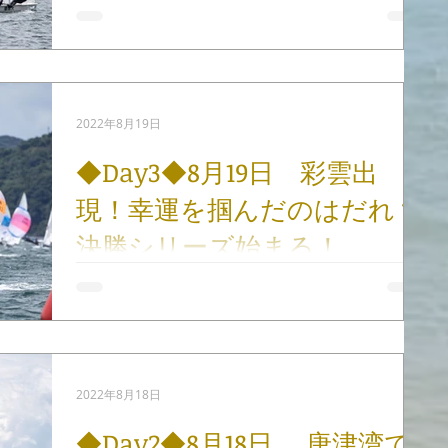
て、風向風速が変わる悩ましい風の中、3レース行
われました。 その中でも昨日に引き続き、経験と冷
静さを持ち合わせた社会人が上位に多く入りまし
た。 決勝シリーズ2日目 第9レースは235°8〜15kt
の風の中11:05にゴールドフリー...
2022年8月19日
◆Day3◆8月19日 彩雲出
現！幸運を掴んだのはだれ？
決勝シリーズ始まる！
本日は朝から6kt前後の風があり予定通りD旗掲揚。
1レース目は210°10ktの風の中11:05にゴールドフ
リートスタート。次第に風が右に振れ240°に変更。
この振れを上手くつかんだセールナンバーJPN55 吉
田愛/木村直矢がトップフィニッシュ。...
2022年8月18日
◆Day2◆8月18日 唐津湾で