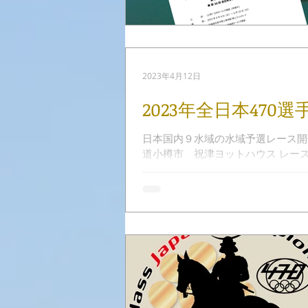
2023年4月12日
2023年全日本47
日本国内９水域の水域予選レース開催
道小樽市 祝津ヨットハウス レース
ハーバー レース公示（NOR） 関東水域