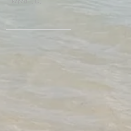
Report
（43）
43件の記事