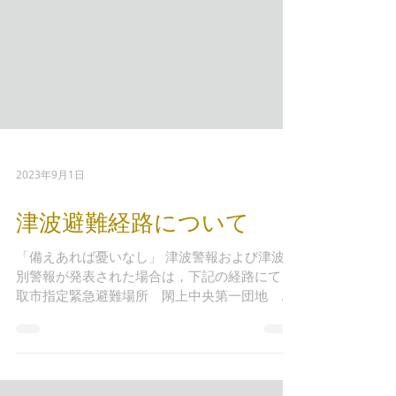
2023年9月1日
津波避難経路について
「備えあれば憂いなし」 津波警報および津波特
別警報が発表された場合は，下記の経路にて 名
取市指定緊急避難場所 閖上中央第一団地 に
避難してください。 津波注意報が発表された場
合は、名取川堤防など高いところに避難してく
ださい。