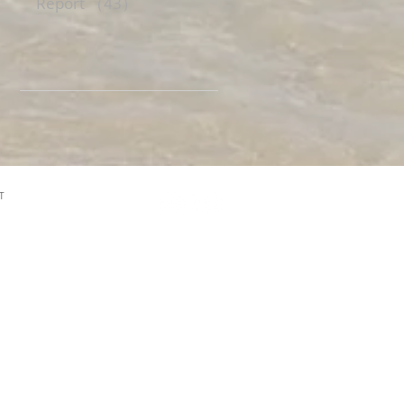
Report
（43）
43件の記事
T