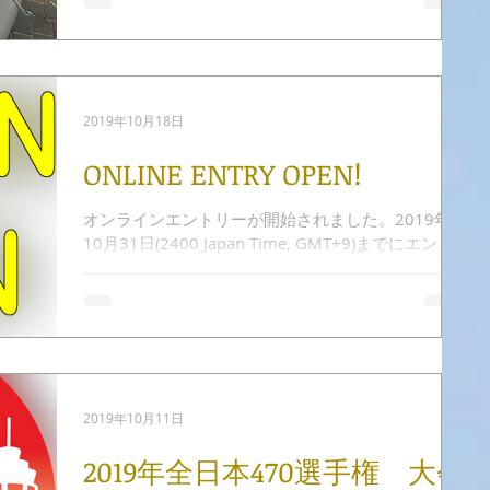
手のために、日本470協会が準備したチャーター艇
です。 blueblue艇は世界の470主要大会でチャータ
ー艇として提供されており、2016年にドイツで開催
された47...
2019年10月18日
ONLINE ENTRY OPEN!
オンラインエントリーが開始されました。2019年
10月31日(2400 Japan Time, GMT+9)までにエント
リーを完了した艇は、 Early Entry Fee（早期参加
費）ですよ！ ↓ 今すぐエントリーする ↓
2019年10月11日
2019年全日本470選手権 大会