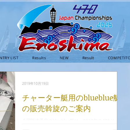
NTRY LIST
Results
NEW
Result
COMPETITO
2019年10月19日
チャーター艇用のblueblue艇
の販売斡旋のご案内
今回販売予定のblueblue艇は、2017年の470ジュニ
アワールド、本年の470ワールドに参加する海外選