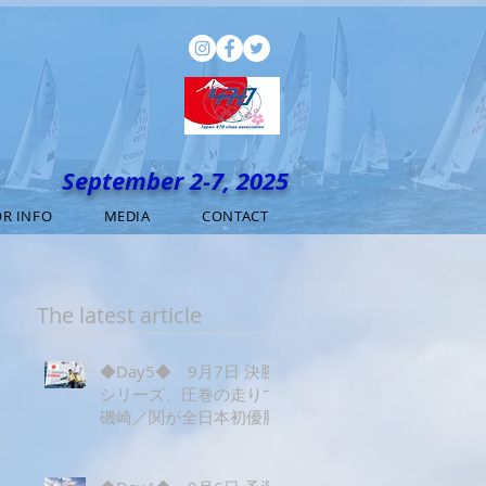
September 2-7, 2025
R INFO
MEDIA
CONTACT
The latest article
◆Day5◆ 9月7日 決勝
シリーズ、圧巻の走りで
磯崎／関が全日本初優勝