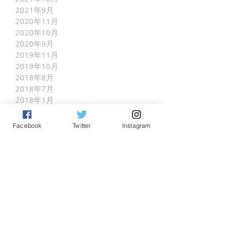
2021年9月
2020年11月
2020年10月
2020年9月
2019年11月
2019年10月
2018年8月
2018年7月
2018年1月
2017年8月
2017年7月
Facebook
Twitter
Instagram
2017年5月
2017年4月
2017年3月
2017年2月
INFORMATION
（136）
136件の記事
COMPETITOR INFO
（7）
7件の記事
Documents
（4）
4件の記事
Overseas Teams
（20）
20件の記事