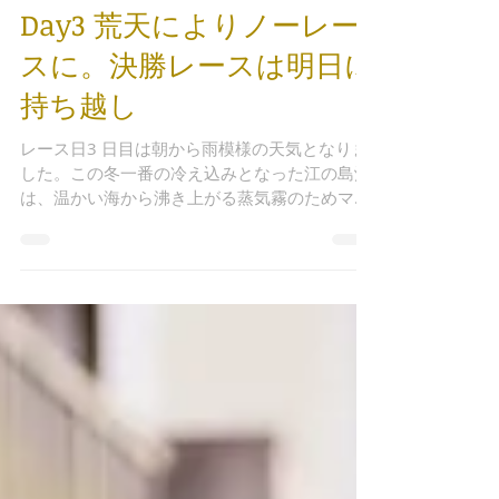
2019年11月22日
Day3 荒天によりノーレー
スに。決勝レースは明日に
持ち越し
レース日3 日目は朝から雨模様の天気となりま
した。この冬一番の冷え込みとなった江の島沖
は、温かい海から沸き上がる蒸気霧のためマー
クが見えないほど視界が悪く、選手たちは午前
中、陸上での待機を強いられました。大会実行
委員会はその間も海上で気象状況を観察し、レ
ース海面の変更やコー...