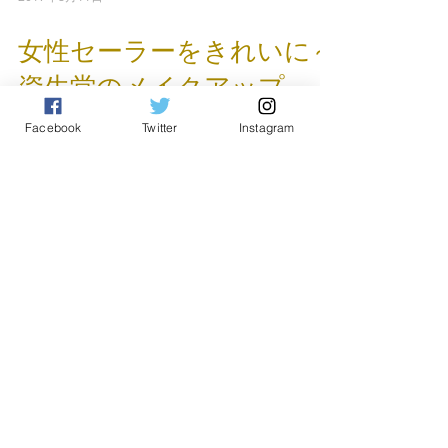
2017年8月11日
女性セーラーをきれいに～
Facebook
Twitter
Instagram
資生堂のメイクアップ～
今年のウェルカムパーティはひと味違う！？！
浴衣参加者特典あります！！ 「女性セーラーを
きれいに～資生堂のメイクアップ～」 今年の全
日本470では、2020年のオリンピックにむけた
海外選手が多数出場します！ 今大会では、日本
選手はもちろんのこと、海外選手も楽しめるウ
ェルカム...
The latest article