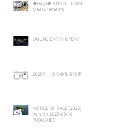
◆Day0◆ 9月2日 Event
Measurements
ONLINE ENTRY OPEN!
2025年 大会参加賞決定
NOTICE OF RACE (2025)
Version 2025-05-18
PUBLISHED