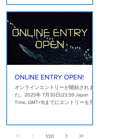
されます。 北海道から九州までの
各水域で予選を勝ち抜いた社会人や学
生チーム、海外からの4艇を加えた95
艇がエントリーし、47...
ONLINE ENTRY OPEN!
オンラインエントリーが開始されまし
た。2025年 7月30日(23:59 Japan
Time, GMT+9)までにエントリーを完了
した艇は、 Early Entry Fee（早期参加
費）です！ 参加賞はオリジナルドラ
イTシャツ。エントリー時にサイズを
お選びください。（早期...
1
/
20