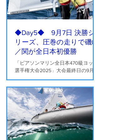
◆Day5◆ 9月7日 決勝シ
リーズ、圧巻の走りで磯崎
／関が全日本初優勝
「ピアソンマリン全日本470級ヨット
選手権大会2025」大会最終日の9月7
日（日）、9〜12ノットの風で3レース
が行われ、決勝シリーズを1位と２位
でまとめた磯崎哲也／関 友里恵
（JPN22 Racing）が、チームとして初
となる優勝を果たしました。...