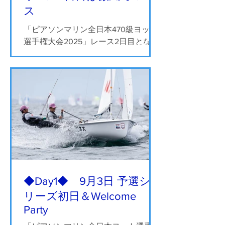
ス
「ピアソンマリン全日本470級ヨット
選手権大会2025」レース2日目となる
9月4日（木）は、前日の強風から打っ
て変わって曇天と微風のコンディショ
ン。9時からのチームリーダーミーテ
ィング後に、恒例のビブスセレモニー
が行われ、9時45分にD旗が掲揚され
ました。...
◆Day1◆ 9月3日 予選シ
リーズ初日＆Welcome
Party