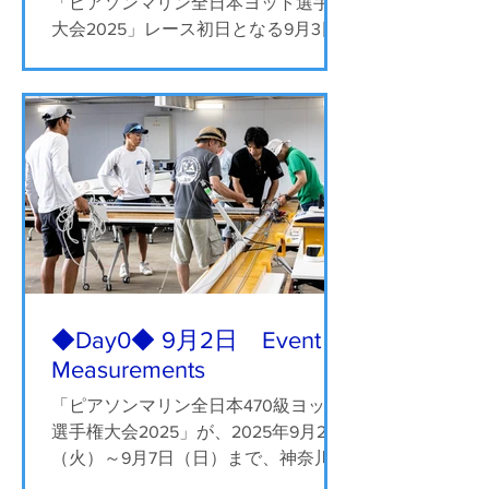
「ピアソンマリン全日本ヨット選手権
大会2025」レース初日となる9月3日
（水）は、朝から行われていた計測が
午前11時前に無事完了。11時からのチ
ームリーダーミーティングに続いて11
時45分にはD旗が掲揚され、イエロー
とブルーのフリートに分かれた選手た
ちが一斉に出艇しました。...
◆Day0◆ 9月2日 Event
Measurements
「ピアソンマリン全日本470級ヨット
選手権大会2025」が、2025年9月2日
（火）～9月7日（日）まで、神奈川県
藤沢市の江の島ヨットハーバーで開催