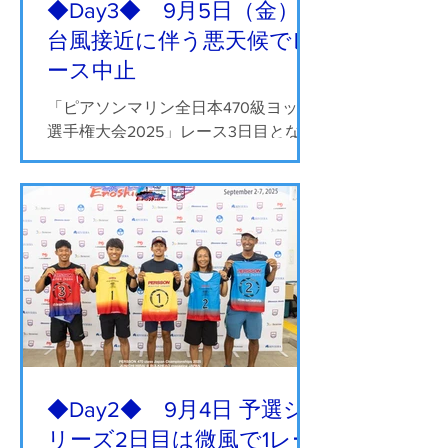
◆Day3◆ 9月5日（金）
台風接近に伴う悪天候でレ
ース中止
「ピアソンマリン全日本470級ヨット
選手権大会2025」レース3日目となる
9月5日（金）は、予選シリーズが予定
されていましたが、台風15号の接近に
よる強い雨と視界不良で厳しい状況と
なりました。 午前9時から行われた
ビブスセレモニーとチームリーダーミ
ーティングの後、陸上待機...
◆Day2◆ 9月4日 予選シ
リーズ2日目は微風で1レー