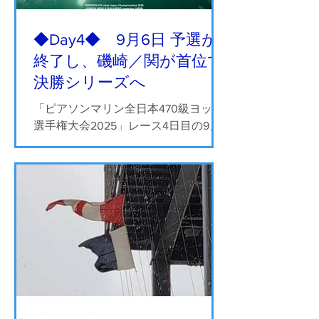
◆Day4◆ 9月6日 予選が
終了し、磯崎／関が首位で
決勝シリーズへ
「ピアソンマリン全日本470級ヨット
選手権大会2025」レース4日目の9月6
日（土）は、昨日の悪天候が嘘のよう
な快晴で、4ノットの軽風から午後に
は10ノットまで上がるコンディション
となりました。8時30分からのチーム
リーダーミーティング後、風が上がる
のを待ち10時にD旗が掲...