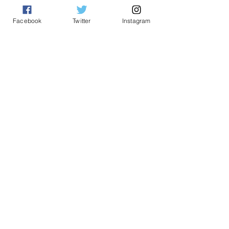
NOTICE OF RACE (2025)
Version 2025-05-18
Facebook
Twitter
Instagram
PUBLISHED
2025年全日本470選手権 大会
ロゴ決定
2025年9月
2025年7月
2025年5月
2025年3月
2025年1月
2024年8月
2024年7月
2024年6月
2023年9月
2023年8月
2023年7月