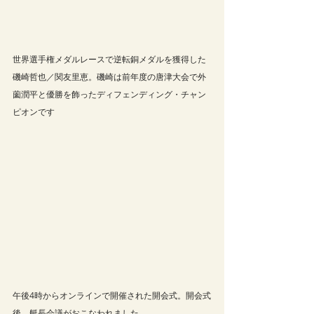
世界選手権メダルレースで逆転銅メダルを獲得した
磯崎哲也／関友里恵。磯崎は前年度の唐津大会で外
薗潤平と優勝を飾ったディフェンディング・チャン
ピオンです
午後4時からオンラインで開催された開会式。開会式
後、艇長会議がおこなわれました