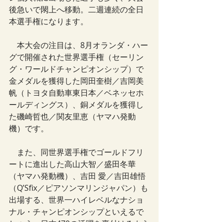
後急いで閖上へ移動。二週連続の全日
本選手権になります。
　本大会の注目は、8月オランダ・ハー
グで開催された世界選手権（セーリン
グ・ワールドチャンピオンシップ）で
金メダルを獲得した岡田奎樹／吉岡美
帆（トヨタ自動車東日本／ベネッセホ
ールディングス）、銅メダルを獲得し
た磯崎哲也／関友里恵（ヤマハ発動
機）です。
　また、同世界選手権でゴールドフリ
ートに進出した高山大智／盛田冬華
（ヤマハ発動機）、吉田 愛／吉田雄悟
（Q’Sfix／ピアソンマリンジャパン）も
出場する、世界一ハイレベルなナショ
ナル・チャンピオンシップといえるで