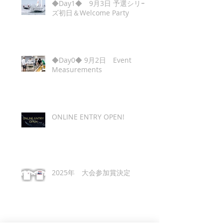
◆Day1◆ 9月3日 予選シリー
ズ初日＆Welcome Party
◆Day0◆ 9月2日 Event
Measurements
ONLINE ENTRY OPEN!
2025年 大会参加賞決定