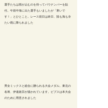
選手たちは雨が止むのを待ってバウナンバーを貼
付。午前中海に出た選手もいましたが「寒いで
す！」とひとこと。レース前日は終日、陸も海も冷
たい雨に降られました
男女ミックスと総合に贈られる大会メダル。東北の
名将、伊達政宗が描かれています。ビブスは本大会
のために用意されました