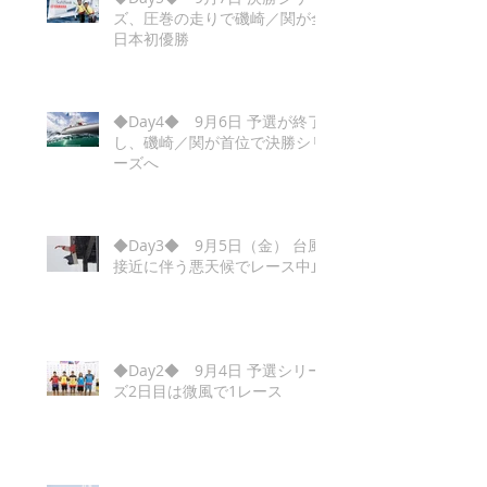
ズ、圧巻の走りで磯崎／関が全
日本初優勝
◆Day4◆ 9月6日 予選が終了
し、磯崎／関が首位で決勝シリ
ーズへ
◆Day3◆ 9月5日（金） 台風
接近に伴う悪天候でレース中止
◆Day2◆ 9月4日 予選シリー
ズ2日目は微風で1レース