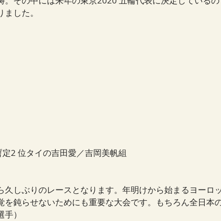
。その中には来年の東京2020 五輪代表に決定しているの
りました。
暫定2 位タイの吉田愛／吉岡美帆組
ら久しぶりのレースとなります。年明けから始まるヨーロ
覚を鈍らせないためにも重要な大会です。もちろん全日本
選手）