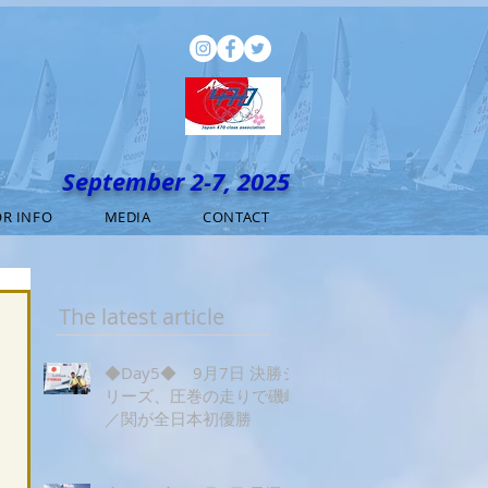
September 2-7, 2025
R INFO
MEDIA
CONTACT
The latest article
◆Day5◆ 9月7日 決勝シ
リーズ、圧巻の走りで磯崎
／関が全日本初優勝