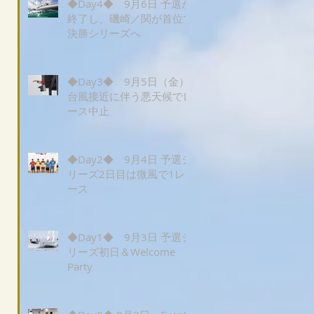
◆Day4◆ 9月6日 予選が
終了し、磯崎／関が首位で
決勝シリーズへ
◆Day3◆ 9月5日（金）
台風接近に伴う悪天候でレ
ース中止
◆Day2◆ 9月4日 予選シ
リーズ2日目は微風で1レ
ース
◆Day1◆ 9月3日 予選シ
リーズ初日＆Welcome
Party