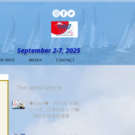
September 2-7, 2025
R INFO
MEDIA
CONTACT
The latest article
◆Day5◆ 9月7日 決勝シ
リーズ、圧巻の走りで磯崎
／関が全日本初優勝