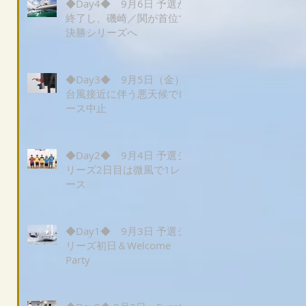
◆Day4◆ 9月6日 予選が
終了し、磯崎／関が首位で
決勝シリーズへ
◆Day3◆ 9月5日（金）
台風接近に伴う悪天候でレ
ース中止
◆Day2◆ 9月4日 予選シ
リーズ2日目は微風で1レ
ース
◆Day1◆ 9月3日 予選シ
リーズ初日＆Welcome
Party